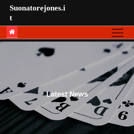
Skip
Suonatorejones.i
to
t
content
Latest News