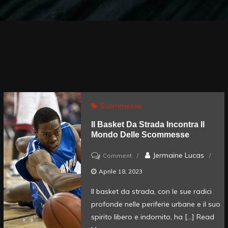
Scommesse
Il Basket Da Strada Incontra Il
Mondo Delle Scommesse
on
Jermaine Lucas
Comment
Il
Aprile 18, 2023
Basket
Il basket da strada, con le sue radici
da
profonde nelle periferie urbane e il suo
Strada
spirito libero e indomito, ha […]
Read
incontra