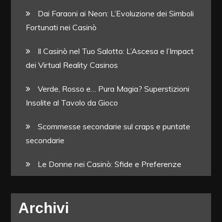
Dai Faraoni ai Neon: L’Evoluzione dei Simboli
Fortunati nei Casinò
Il Casinò nel Tuo Salotto: L’Ascesa e l’Impact
dei Virtual Reality Casinos
Verde, Rosso e… Pura Magia? Superstizioni
Insolite al Tavolo da Gioco
Scommesse secondarie sul craps e puntate
secondarie
Le Donne nei Casinò: Sfide e Preferenze
Archivi