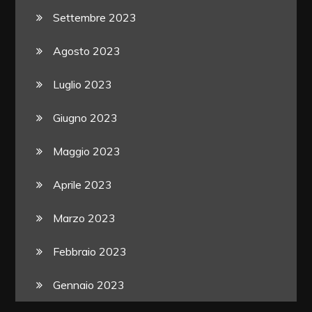
Settembre 2023
Agosto 2023
Luglio 2023
Giugno 2023
Maggio 2023
Aprile 2023
Marzo 2023
Febbraio 2023
Gennaio 2023