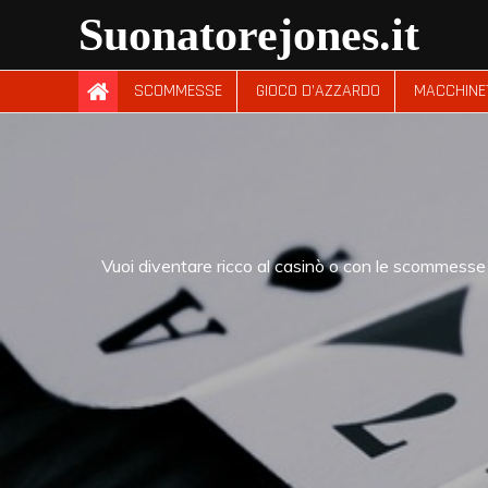
Skip
Suonatorejones.it
to
content
SCOMMESSE
GIOCO D’AZZARDO
MACCHINET
Vuoi diventare ricco al casinò o con le scommesse? 