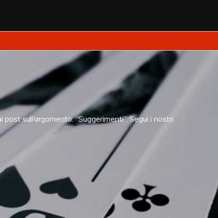
 post sull’argomento: “Suggerimenti”. Segui i nostri