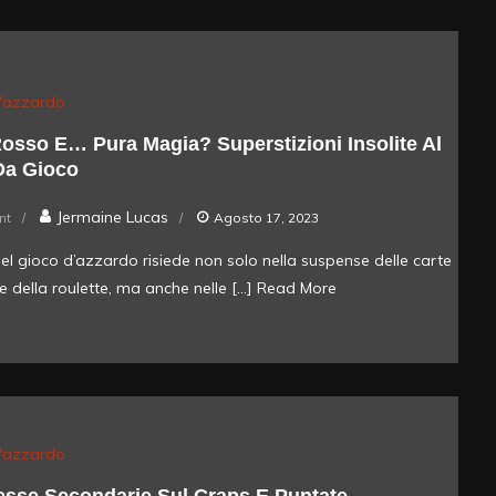
L’Ascesa
e
l’Impact
d'azzardo
dei
Rosso E… Pura Magia? Superstizioni Insolite Al
Virtual
Da Gioco
Reality
Casinos
on
Jermaine Lucas
nt
Agosto 17, 2023
Verde,
 del gioco d’azzardo risiede non solo nella suspense delle carte
Rosso
re della roulette, ma anche nelle […]
Read More
e…
Pura
Magia?
Superstizioni
Insolite
d'azzardo
al
se Secondarie Sul Craps E Puntate
Tavolo