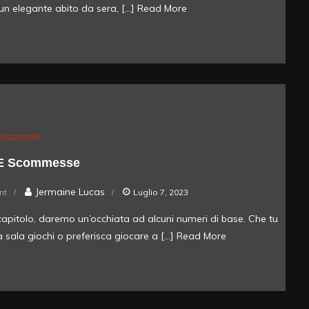
Donne
 un elegante abito da sera, […]
Read More
nei
Casinò:
Sfide
e
Preferenze
d'azzardo
 E Scommesse
on
Jermaine Lucas
nt
Luglio 7, 2023
Vincite
capitolo, daremo un’occhiata ad alcuni numeri di base. Che tu
e
a sala giochi o preferisca giocare a […]
Read More
scommesse