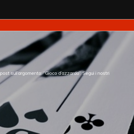
ost sull’argomento: “Gioco d’azzardo”. Segui i nostri