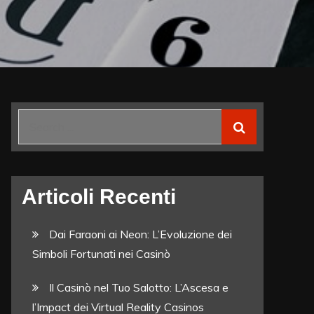
Search
for:
Articoli Recenti
Dai Faraoni ai Neon: L’Evoluzione dei
Simboli Fortunati nei Casinò
Il Casinò nel Tuo Salotto: L’Ascesa e
l’Impact dei Virtual Reality Casinos