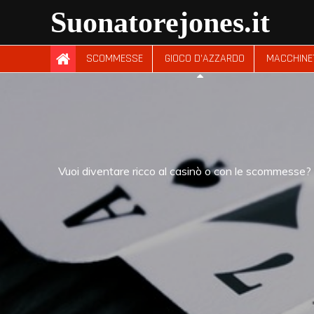
Skip
Suonatorejones.it
to
content
SCOMMESSE
GIOCO D’AZZARDO
MACCHINET
Vuoi diventare ricco al casinò o con le scommesse? I